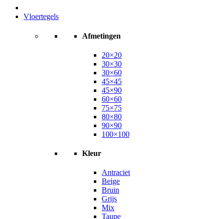
Vloertegels
Afmetingen
20×20
30×30
30×60
45×45
45×90
60×60
75×75
80×80
90×90
100×100
Kleur
Antraciet
Beige
Bruin
Grijs
Mix
Taupe