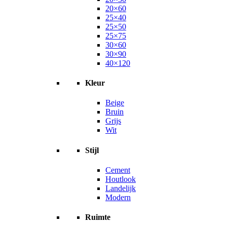
20×60
25×40
25×50
25×75
30×60
30×90
40×120
Kleur
Beige
Bruin
Grijs
Wit
Stijl
Cement
Houtlook
Landelijk
Modern
Ruimte