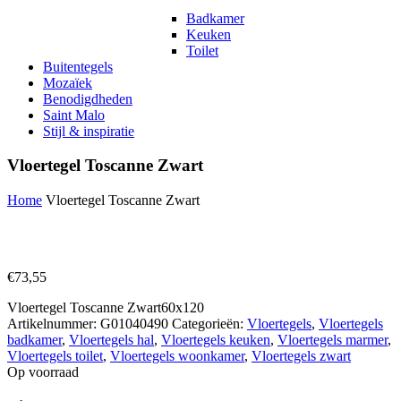
Badkamer
Keuken
Toilet
Buitentegels
Mozaïek
Benodigdheden
Saint Malo
Stijl & inspiratie
Vloertegel Toscanne Zwart
Home
Vloertegel Toscanne Zwart
€
73,55
Vloertegel Toscanne Zwart
60x120
Artikelnummer:
G01040490
Categorieën:
Vloertegels
,
Vloertegels
badkamer
,
Vloertegels hal
,
Vloertegels keuken
,
Vloertegels marmer
,
Vloertegels toilet
,
Vloertegels woonkamer
,
Vloertegels zwart
Op voorraad