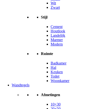
Wit
Zwart
Stijl
Cement
Houtlook
Landelijk
Marmer
Modern
Ruimte
Badkamer
Hal
Keuken
Toilet
Woonkamer
Wandtegels
Afmetingen
10×30
20×50