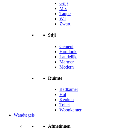
Grijs
Mix
Taupe
Wit
Zwart
Stijl
Cement
Houtlook
Landelijk
Marmer
Modern
Ruimte
Badkamer
Hal
Keuken
Toilet
Woonkamer
Wandtegels
Afmetingen