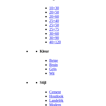
10×30
20×50
20×60
25×40
25×50
25×75
30×60
30×90
40×120
Kleur
Beige
Bruin
Grijs
Wit
Stijl
Cement
Houtlook
Landelijk
Modern