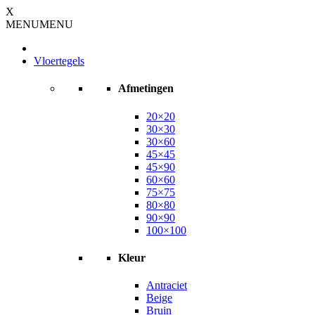
X
MENU
MENU
Vloertegels
Afmetingen
20×20
30×30
30×60
45×45
45×90
60×60
75×75
80×80
90×90
100×100
Kleur
Antraciet
Beige
Bruin